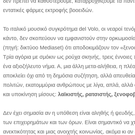
δεν πρέπει να καθυστερούμε, καταβροχθίζουμε τα πάντ
εντατικές φάρμες εκτροφής βοοειδών.
Το ιταλικό μουσικό συγκρότημα del Volo, οι νεαροί τεν
κάντο, δεν σκοπεύουν να εμφανιστούν στην ορκωμοσί
(πηγή: δικτύοο Mediaset) ότι αποδοκιμάζουν τον «ξενοφ
Τρία αγόρια με σμόκιν ως ρούχα σκηνής, τρεις έννοιε
ένα αξιοζήλευτο νήμα. Α, μια άλλη μετα-αλήθεια, η πλέ
αποκλείει όχι από τη δημόσια συζήτηση, αλλά απευθεί
πολιτών, εκατομμύρια ανθρώπους με λίγα, απλά, αλλά 
και υποκίνηση μίσους:
λαϊκιστής, ρατσιστής, ξενοφοβ
Δεν έχει σημασία αν η υπόθεση είναι αληθής ή ψευδής
των επιχειρημάτων και των όρων. Είναι σημαντικό να 
ανεκτικότητας και μιας ανοιχτής κοινωνίας, ακόμα κι αν 