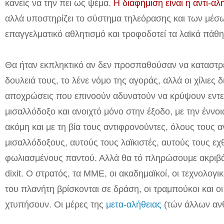
κανείς να την πει ως ψέμα.
Η διαφήμιση είναι η αντι-αλ
αλλά υποστηρίζει το σύστημα τηλεόρασης και των μέσ
επαγγελματικό αθλητισμό και τροφοδοτεί τα λαϊκά πάθη
Θα ήταν εκπληκτικό αν δεν προσπαθούσαν να καταστρέ
δουλειά τους, το λένε νόμο της αγοράς, αλλά οι χίλιες 
αποχρώσεις που επινοούν αδυνατούν να κρύψουν εντε
μισαλλόδοξο και ανοιχτό μόνο στην έξοδο, με την έννοια
ακόμη και με τη βία τους αντιφρονούντες, όλους τους 
μισαλλόδοξους, αυτούς τους λαϊκιστές, αυτούς τους ε
φωλιασμένους παντού. Αλλά θα τό πληρώσουμε ακριβά
dixit. Ο στρατός, τα ΜΜΕ, οι ακαδημαϊκοί, οι τεχνολογικ
του πλανήτη βρίσκονται σε δράση, οι τραμπούκοι και ο
χτυπήσουν. Οι μέρες της
μετα-αλήθειας
(τών άλλων
αν