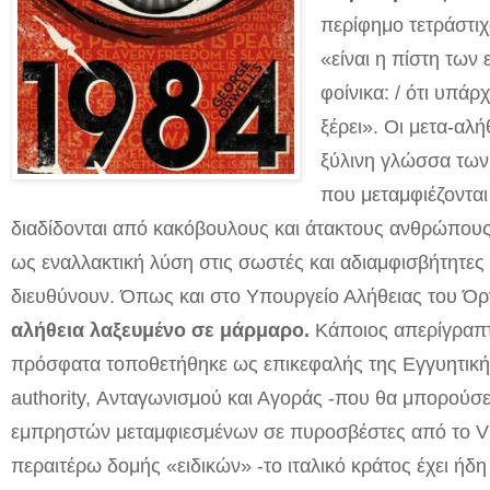
περίφημο τετράστι
«είναι η πίστη των
φοίνικα: / ότι υπάρχ
ξέρει». Οι μετα-αλ
ξύλινη γλώσσα των 
που μεταμφιέζοντα
διαδίδονται από κακόβουλους και άτακτους ανθρώπου
ως εναλλακτική λύση στις σωστές και αδιαμφισβήτητε
διευθύνουν. Όπως και στο Υπουργείο Αλήθειας του Ό
αλήθεια λαξευμένο σε μάρμαρο.
Κάποιος απερίγραπτ
πρόσφατα τοποθετήθηκε ως επικεφαλής της Εγγυητική 
authority
, Ανταγωνισμού και Αγοράς -που θα μπορούσε 
εμπρηστών μεταμφιεσμένων σε πυροσβέστες από το Vig
περαιτέρω δομής «ειδικών» -το ιταλικό κράτος έχει ήδ