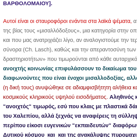
ΒΑΡΘΟΛΟΜΑΙΟΥ].
Αυτοί είναι οι σταυροφόροι ενάντια στα λαϊκά ψέματα,
α
της βίας τους «μισαλλόδοξους», μια κατηγορία στην οπ
και που μας ανατριχιάζει λίγο, αν αναλογιστούμε την τ
σύνορα (Ch. Lasch), καθώς και την απεραντοσύνη τω
δραστηριοτήτων» που τιμωρούνται από κάθε αυταρχικ
ανοιχτής κοινωνίας επιφυλάσσουν το δικαίωμα του 
διαφωνούντες που είναι ένοχοι μισαλλοδοξίας, αλλ
(η δική τους) ανυψώθηκε σε αδιαμφισβήτητη αλήθεια 
κοσμικούς κληρικούς υψηλού εισοδήματος.
Α
ληθινός 
"ανοιχτός" τιμωρός, εσύ που κλαις με πλαστικά δ
του Χαλεπίου, αλλά ξεχνάς να αναφέρεις τη σύλλη
περίπου είκοσι ευγενικών "εκπαιδευτών" διαφόρων
Δυτικού κόσμου και και της ανακάλυψης πυρομαχι