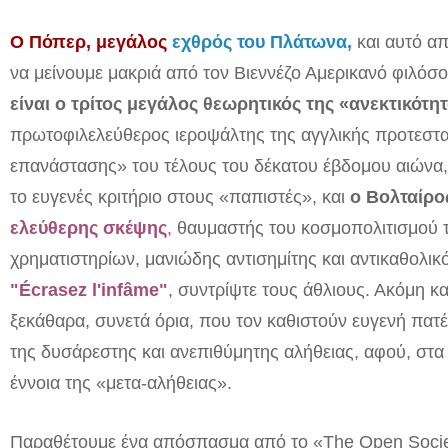
Ο Πόπερ, μεγάλος
εχθρός του Πλάτωνα,
και αυτό απ
να μείνουμε μακριά από τον Βιεννέζο Αμερικανό φιλό
είναι ο τρίτος μεγάλος θεωρητικός της «ανεκτικότητ
πρωτοφιλελεύθερος ιεροψάλτης της αγγλικής προτεστα
επανάστασης» του τέλους του δέκατου έβδομου αιώνα, 
το ευγενές κριτήριο στους «παπιστές», και
ο Βολταίρο
ελεύθερης σκέψης
,
θαυμαστής του κοσμοπολιτισμού 
χρηματιστηρίων,
μανιώδης
αντισημίτης και αντικαθολικ
"
Écrasez l'infâme
"
, συντρίψτε τους άθλιους. Ακόμη κ
ξεκάθαρα, συνετά όρια, που τον καθιστούν ευγενή πα
της δυσάρεστης και ανεπιθύμητης αλήθειας, αφού, στα κ
έννοια της «μετα-αλήθειας».
Παραθέτουμε ένα απόσπασμα από το «The Open Societ