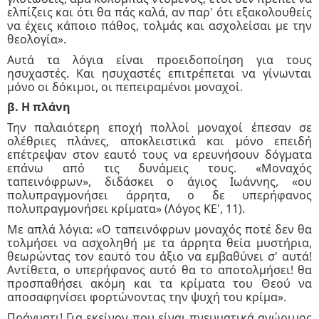
ελπίζεις και ότι θα πάς καλά, αν παρ' ότι εξακολουθείς
να έχεις κάποιο πάθος, τολμάς και ασχολείσαι με την
θεολογία».
Αυτά τα λόγια είναι προειδοποίηση για τους
ησυχαστές. Και ησυχαστές επιτρέπεται να γίνωνται
μόνο οι δόκιμοι, οι πεπειραμένοι μοναχοί.
β. Η πλάνη
Την παλαιότερη εποχή πολλοί μοναχοί έπεσαν σε
ολέθριες πλάνες, αποκλειστικά και μόνο επειδή
επέτρεψαν στον εαυτό τους να ερευνήσουν δόγματα
επάνω από τις δυνάμεις τους. «Μοναχός
ταπεινόφρων», διδάσκει ο άγιος Ιωάννης, «ου
πολυπραγμονήσει άρρητα, ο δε υπερήφανος
πολυπραγμονήσει κρίματα» (Λόγος ΚΕ', 11).
Με απλά λόγια: «Ο ταπεινόφρων μοναχός ποτέ δεν θα
τολμήσει να ασχοληθή με τα άρρητα θεία μυστήρια,
θεωρώντας τον εαυτό του άξιο να εμβαθύνει σ' αυτά!
Αντίθετα, ο υπερήφανος αυτό θα το αποτολμήσει! θα
προσπαθήσει ακόμη και τα κρίματα του Θεού να
αποσαφηνίσει φορτώνοντας την ψυχή του κρίμα».
Πράγματι! Για εκείνον που είναι πνευματικά ανώριμος