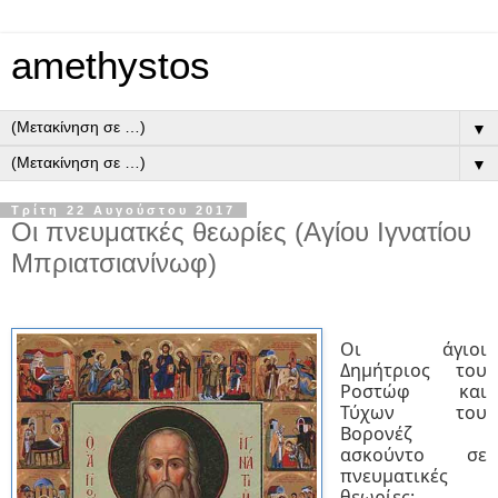
amethystos
▼
▼
Τρίτη 22 Αυγούστου 2017
Οι πνευματκές θεωρίες (Αγίου Ιγνατίου
Μπριατσιανίνωφ)
Οι άγιοι
Δημήτριος του
Ροστώφ και
Τύχων του
Βορονέζ
ασκούντο σε
πνευματικές
θεωρίες: