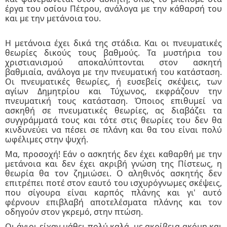
έργα του οσίου Πέτρου, ανάλογα με την κάθαρσή του
και με την μετάνοια του.
Η μετάνοια έχει δικά της στάδια. Και οι πνευματικές
θεωρίες δικούς τους βαθμούς. Τα μυστήρια του
χριστιανισμού αποκαλύπτονται στον ασκητή
βαθμιαία, ανάλογα με την πνευματική του κατάσταση.
Οι πνευματικές θεωρίες, ή ευσεβείς σκέψεις, των
αγίων Δημητρίου και Τύχωνος, εκφράζουν την
πνευματική τους κατάσταση. Όποιος επιθυμεί να
ασκηθή σε πνευματικές θεωρίες, ας διαβάζει τα
συγγράμματά τους και τότε στις θεωρίες του δεν θα
κινδυνεύει να πέσει σε πλάνη και θα του είναι πολύ
ωφέλιμες στην ψυχή.
Μα, προσοχή! Εάν ο ασκητής δεν έχει καθαρθή με την
μετάνοια και δεν έχει ακριβή γνώση της Πίστεως, η
θεωρία θα τον ζημιώσει. Ο αληθινός ασκητής δεν
επιτρέπει ποτέ στον εαυτό του ισχυρόγνωμες σκέψεις,
που σίγουρα είναι καρπός πλάνης και γι' αυτό
φέρνουν επιβλαβή αποτελέσματα πλάνης και τον
οδηγούν στον γκρεμό, στην πτώση.
Οι άγιοι είχαν μάθει πολύ καλά, με ακρίβεια ακόμη και