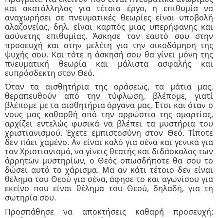
και ακατάλληλος για τέτοιο έργο, η επιθυμία να
αναχωρήσει σε πνευματικές θεωρίες είναι υποβολή
αλαζονείας, δηλ. είναι καρπός μιας υπερήφανης και
ασύνετης επιθυμίας. Άσκησε τον εαυτό σου στην
προσευχή και στην μελέτη για την οικοδόμηση της
ψυχής σου. Και τότε η άσκησή σου θα γίνει μόνη της
πνευματική θεωρία και μάλιστα ασφαλής και
ευπρόσδεκτη στον Θεό.
Όταν τα αισθητήρια της οράσεως, τα μάτια μας,
θεραπευθούν από την τύφλωση, βλέπομε, γιατί
βλέπομε με τα αισθητήρια όργανα μας. Έτσι και όταν ο
νους μας καθαρθή από την αρρώστια της αμαρτίας,
αρχίζει εντελώς φυσικά να βλέπει τα μυστήρια του
χριστιανισμού. Έχετε εμπιστοσύνη στον Θεό. Τίποτε
δεν πάει χαμένο. Αν είναι καλό για σένα και γενικά για
τον Χριστιανισμό, να γίνεις θεατής και διδάσκαλος των
άρρητων μυστηρίων, ο Θεός οπωσδήποτε θα σου το
δώσει αυτό το χάρισμα. Μα αν κάτι τέτοιο δεν είναι
θέλημα του Θεού για σένα, άφησε το και αγωνίσου για
εκείνο που είναι θέλημα του Θεού, δηλαδή, για τη
σωτηρία σου.
Προσπάθησε να αποκτήσεις καθαρή προσευχή: