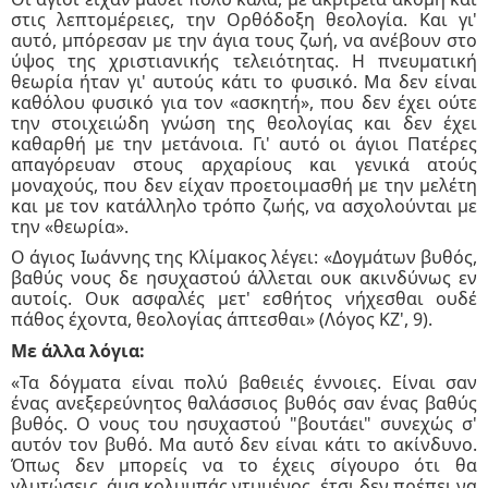
στις λεπτομέρειες, την Ορθόδοξη θεολογία. Και γι'
αυτό, μπόρεσαν με την άγια τους ζωή, να ανέβουν στο
ύψος της χριστιανικής τελειότητας. Η πνευματική
θεωρία ήταν γι' αυτούς κάτι το φυσικό. Μα δεν είναι
καθόλου φυσικό για τον «ασκητή», που δεν έχει ούτε
την στοιχειώδη γνώση της θεολογίας και δεν έχει
καθαρθή με την μετάνοια. Γι' αυτό οι άγιοι Πατέρες
απαγόρευαν στους αρχαρίους και γενικά ατούς
μοναχούς, που δεν είχαν προετοιμασθή με την μελέτη
και με τον κατάλληλο τρόπο ζωής, να ασχολούνται με
την «θεωρία».
Ο άγιος Ιωάννης της Κλίμακος λέγει: «Δογμάτων βυθός,
βαθύς νους δε ησυχαστού άλλεται ουκ ακινδύνως εν
αυτοίς. Ουκ ασφαλές μετ' εσθήτος νήχεσθαι ουδέ
πάθος έχοντα, θεολογίας άπτεσθαι» (Λόγος ΚΖ', 9).
Με άλλα λόγια:
«Τα δόγματα είναι πολύ βαθειές έννοιες. Είναι σαν
ένας ανεξερεύνητος θαλάσσιος βυθός σαν ένας βαθύς
βυθός. Ο νους του ησυχαστού "βουτάει" συνεχώς σ'
αυτόν τον βυθό. Μα αυτό δεν είναι κάτι το ακίνδυνο.
Όπως δεν μπορείς να το έχεις σίγουρο ότι θα
γλυτώσεις, άμα κολυμπάς ντυμένος, έτσι δεν πρέπει να