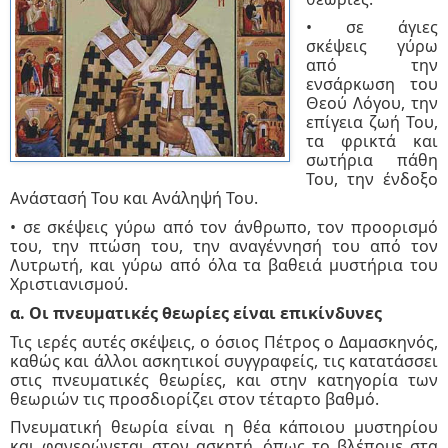
• σε άγιες
σκέψεις γύρω
από την
ενσάρκωση του
Θεού Λόγου, την
επίγεια ζωή Του,
τα φρικτά και
σωτήρια πάθη
Του, την ένδοξο
Ανάστασή Του και Ανάληψή Του.
• σε σκέψεις γύρω από τον άνθρωπο, τον προορισμό
του, την πτώση του, την αναγέννησή του από τον
Λυτρωτή, και γύρω από όλα τα βαθειά μυστήρια του
Χριστιανισμού.
α. Οι πνευματικές θεωρίες είναι επικίνδυνες
Τις ιερές αυτές σκέψεις, ο όσιος Πέτρος ο Δαμασκηνός,
καθώς και άλλοι ασκητικοί συγγραφείς, τις κατατάσσει
στις πνευματικές θεωρίες, και στην κατηγορία των
θεωριών τις προσδιορίζει στον τέταρτο βαθμό.
Πνευματική θεωρία είναι η θέα κάποιου μυστηρίου
και φανερώνεται στον ασκητή, όπως το βλέπομε στα