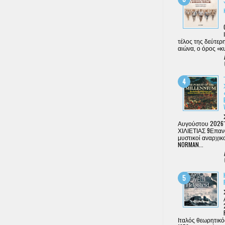
τέλος της δεύτερ
αιώνα, ο όρος «κυ
Αυγούστου 2026
ΧΙΛΙΕΤΙΑΣ 9Επανα
μυστικοί αναρχικ
NORMAN...
Ιταλός θεωρητικό