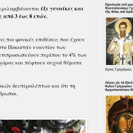
Ὁμολογία τοῦ μη
έξι γυναίκες και
εριλαμβάνονται
Θεσσαλονίκης Γρ
τῆς θείας καὶ ἱερ
 από 3 έως 8 ετών.
ις πιο φονικές επιθέσεις που έχουν
στο Πακιστάν εναντίον των
αντιπροσωπεύουν περίπου το 4% των
 χώρας και πέφτουν συχνά θύματα
Άγιος Γρηγόριος
Λόγος εἰς τὰ Εἰσ
ικών δευτερολέπτων και ότι τη
̔Αγίου Γρηγορίου
̓Αρχιεπισκόπου 
θρωποι.