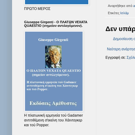
Αναρτήθηκε από
a
ΠΡΩΤΟ ΜΕΡΟΣ
Ετικέτες
Ισλάμ
Giuseppe Girgenti - Ο ΠΛΑΤΩΝ VEXATA
QUAESTIO (σημείον αντιλεγόμενον).
Δεν υπάρ
Δημοσίευση 
Νεότερη ανάρτη
Εγγραφή σε:
Σχόλ
Η πλατωνική ερμηνεία τού Gadamer
αντιτιθέμενη σ'εκείνη του Χάιντεγκερ
και τού Popper.