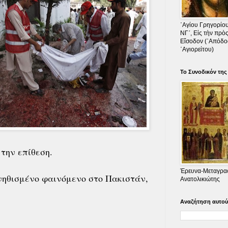
῾Αγίου Γρηγορίου
ΝΓʹ, Εἰς τὴν πρὸς
Εἴσοδον (᾿Απόδο
῾Αγιορείτου)
Το Συνοδικόν τη
την επίθεση.
Έρευνα-Μεταγραφ
υνηθισμένο φαινόμενο στο Πακιστάν,
Ανατολικιώτης
Αναζήτηση αυτού 