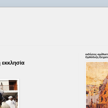
εκδόσεις-αμέθυστο
Ορθόδοξη Εσχατ
ή εκκλησία