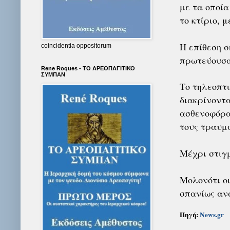
με τα οποία
το κτίριο, 
Η επίθεση σ
coincidentia oppositorum
πρωτεύουσα
Rene Roques - ΤΟ ΑΡΕΟΠΑΓΙΤΙΚΟ
ΣΥΜΠΑΝ
Το τηλεοπτι
διακρίνοντα
ασθενοφόρα
τους τραυμα
Μέχρι στιγμ
Μολονότι οι
σπανίως αν
Πηγή:
News.gr