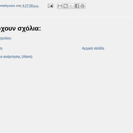
methystos
στις
4:27:00 μ.μ.
χουν σχόλια:
σχολίου
ση
Αρχική σελίδα
ια ανάρτησης (Atom)