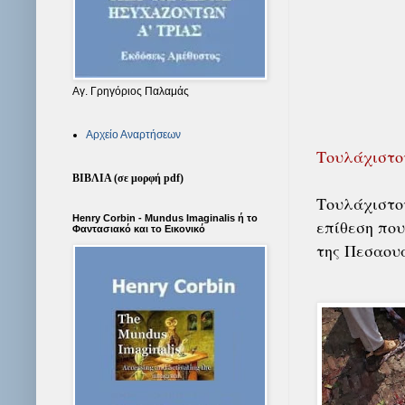
Αγ. Γρηγόριος Παλαμάς
Αρχείο Αναρτήσεων
Τουλάχιστον
ΒΙΒΛΙΑ (σε μορφή pdf)
Τουλάχιστον
Henry Corbin - Mundus Imaginalis ή το
επίθεση που
Φαντασιακό και το Εικονικό
της Πεσαου