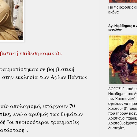
Για τις εκδόσεις
εικόνα
Αγ. Νικόδημος ο 
εντολών
βιστική επίθεση καμικάζι
τραυματίστηκαν σε βομβιστική
ας στην εκκλησία των Αγίων Πάντων
ΛΟΓΟΣ ΙΓ΄ από το
Νικοδήμου του Α
των Χριστιανών" .
οφείλουν να τηρο
70
ταίο απολογισμό, υπάρχουν
Χριστού· β'. πόσ
τίες,
ενώ ο αριθμός των θυμάτων
που τηρούν τις εν
Χριστιανοί παραβ
ιδή "οι περισσότεροι τραυματίες
Χριστού, δέχονται
κατάσταση".
δυστυχίες.