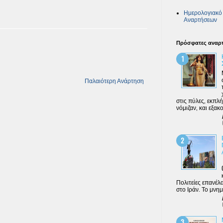
Ημερολογιακό 
Αναρτήσεων
Πρόσφατες αναρτ
Παλαιότερη Ανάρτηση
στις πύλες, εκπ
νόμιζαν, και εξακ
Πολιτείες επανέλα
στο Ιράν. Το μνημ