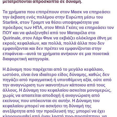
μετατρέπονται απρόσκοπτα σε δύναμη.
Τα χρήματα που επιτρέπουν στον Μασκ να επηρεάσει
την έκβαση ενός πολέμου στην Ευρώπη μέσω του
Starlink, στον Τραμπ να θέσει υποψηφιότητα για
πρόεδρος των ΗΠΑ, στον Μπιλ Γκέιτς να επηρεάσει τον
ΠΟΥ και να φιλοξενηθεί από τον Ματαρέλα στο
Quirinale, στον Λάρι Φινκ να εκβιάζει ολόκληρα έθνη με
εκροές κεφαλαίων, και πολλά, πολλά άλλα που δεν
εμφανίζονται και δεν πρέπει να εμφανίζονται στην
επιφάνεια—αυτά τα χρήματα ανήκουν σε μια ποιοτικά
διαφορετική κατηγορία.
Η Δύναμη που παρέχεται από το μεγάλο κεφάλαιο,
ωστόσο, είναι ένα ιδιαίτερο είδος δύναμης, καθώς δεν
πηγάζει από πραγματική ή υποτιθέμενη αξία, ούτε από
την αναγνώριση των ικανοτήτων κάποιου από τους
άλλους. Η Δύναμη του κεφαλαίου ασκείται μονομερώς,
χωρίς να απαιτείται αποδοχή ή αναγνώριση από
εκείνους που υπόκεινται σε αυτήν. Η Δύναμη του
κεφαλαίου μπορεί να ασκήσει τη δύναμή της
ανεξάρτητα από την προέλευσή της: μπορεί να έχει
κληρονομηθεί από έναν ληστή προ-προπάππου, να