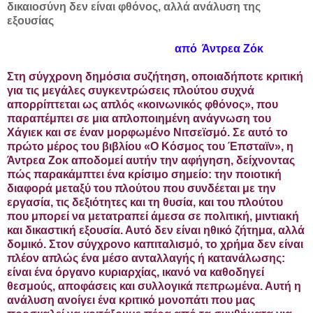
δικαιοσύνη δεν είναι φθόνος, αλλά ανάλυση της
εξουσίας
από Άντρεα Ζόκ
Στη σύγχρονη δημόσια συζήτηση, οποιαδήποτε κριτική
για τις μεγάλες συγκεντρώσεις πλούτου συχνά
απορρίπτεται ως απλός «κοινωνικός φθόνος», που
παραπέμπει σε μια απλοποιημένη ανάγνωση του
Χάγιεκ και σε έναν μορφωμένο Νιτσεϊσμό.
Σε αυτό το
πρώτο μέρος του βιβλίου «Ο Κόσμος του Έπσταϊν», η
Άντρεα Ζοκ αποδομεί αυτήν την αφήγηση, δείχνοντας
πώς παρακάμπτει ένα κρίσιμο σημείο: την ποιοτική
διαφορά μεταξύ του πλούτου που συνδέεται με την
εργασία, τις δεξιότητες και τη θυσία, και του πλούτου
που μπορεί να μετατραπεί άμεσα σε πολιτική, μιντιακή
και δικαστική εξουσία. Αυτό δεν είναι ηθικό ζήτημα, αλλά
δομικό.
Στον σύγχρονο καπιταλισμό, το χρήμα δεν είναι
πλέον απλώς ένα μέσο ανταλλαγής ή κατανάλωσης:
είναι ένα όργανο κυριαρχίας, ικανό να καθοδηγεί
θεσμούς, αποφάσεις και συλλογικά πεπρωμένα. Αυτή η
ανάλυση ανοίγει ένα κριτικό μονοπάτι που μας