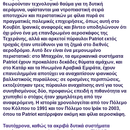
θεωρούνταν τεχνολογικό θαύμα για τη δυτική
αεράμυνα, υφίστανται μια ντροπιαστική σειρά
αποτυχιών και περιστατικών με φίλια πυρά σε
πραγματικές πολεμικές επιχειρήσεις, όπως αυτή στο
Κουβέιτ. Ιρανικές αναφορές και βίντεο υποδηλώνουν ότι
όχι μόνο ένα μη επανδρωμένο αεροσκάφος της
Τεχεράνης, αλλά και αρκετοί πύραυλοι Patriot εκτός
τροχιάς ήταν υπεύθυνοι για τη ζημιά στο διεθνές
αεροδρόμιο. Αυτό δεν είναι ένα μεμονωμένο
περιστατικό: στο Μπαχρέιν, τα αμερικανικά συστήματα
Patriot έχουν προκαλέσει δεκάδες θύματα αμάχων, και
στο Κατάρ και τα Ηνωμένα Αραβικά Εμιράτα, έχουν
επανειλημμένα αποτύχει να αναχαιτίσουν ιρανικούς
βαλλιστικούς πυραύλους: σε ορισμένες περιπτώσεις,
εκτοξεύτηκαν τρεις πύραυλοι αναχαίτισης αντί για τους
συνηθισμένους δύο, προφανώς επειδή η πιθανότητα να
χτυπηθεί ο στόχος ήταν χαμηλότερη από την
αναφερόμενη. Η ιστορία χρονολογείται από τον Πόλεμο
του Κόλπου το 1991 και τον Πόλεμο του Ιράκ το 2003,
όπου τα Patriot κατέρριψαν ακόμη και φίλια αεροσκάφη.
Ταυτόχρονα, καθώς τα ακριβά δυτικά συστήματα