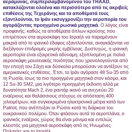
αεράμυνας, συμπεριλαμβανομένου του THAAD,
κατακλύζονται ολοένα και περισσότερο από τις ακριβείς
επιθέσεις της Τεχεράνης και τα αποθέματά τους
εξαντλούνται, το Ιράν εκσυγχρονίζει την αεροπορία του
αγοράζοντας προηγμένα ρωσικά μαχητικά
.
Ο λόγος είναι
προφανής: καθώς τα αποθέματα όπλων κρούσης που
επιτρέπουν στα αεροσκάφη του Ισραήλ να παραμένουν
μακριά από το ιρανικό έδαφος εξαντλούνται, αναγκάζονται να
διεξάγουν επιδρομές μικρής εμβέλειας. Δυστυχώς, η ιρανική
αεροπορία είναι εξαιρετικά αδύναμη, εξοπλισμένη με παλιά
αεροσκάφη μουσειακής ποιότητας που χρονολογούνται από
την εποχή του Σάχη και δύσκολα μπορούσαν να αντέξουν τις
αμερικανικές επιθέσεις. Έτσι, το Ιράν αγόρασε 48 Su-35 από
τη Ρωσία, ίσως τα πιο προηγμένα μαχητικά στον κόσμο, και
12 Su-30 SM2, μια λιγότερο προηγμένη έκδοση αλλά με
δυνατότητα Mach 2, ένα ραντάρ ικανό να ανιχνεύει 20
εναέριους και θαλάσσιους στόχους σε απόσταση 400
χιλιομέτρων, και συγκεκριμένα ηλεκτρονικά μέτρα κατά των
Patriot, που ανέπτυξαν οι Ρώσοι κατά τη διάρκεια του
ουκρανικού πολέμου. Όταν φτάσουν αυτά τα αεροπλάνα, ο
ιρανικός εναέριος χώρος θα είναι μόνιμα και εντελώς
κλειστός για μαχητικά αεροσκάφη από τις Ηνωμένες
Πολιτείες και το Ισραήλ.