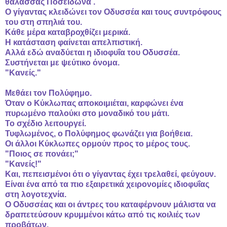
θάλασσας Ποσειδώνα .
Ο γίγαντας κλειδώνει τον Οδυσσέα και τους συντρόφους
του στη σπηλιά του.
Κάθε μέρα καταβροχθίζει μερικά.
Η κατάσταση φαίνεται απελπιστική.
Αλλά εδώ αναδύεται η ιδιοφυΐα του Οδυσσέα.
Συστήνεται με ψεύτικο όνομα.
"Κανείς."
Μεθάει τον Πολύφημο.
Όταν ο Κύκλωπας αποκοιμιέται, καρφώνει ένα
πυρωμένο παλούκι στο μοναδικό του μάτι.
Το σχέδιο λειτουργεί.
Τυφλωμένος, ο Πολύφημος φωνάζει για βοήθεια.
Οι άλλοι Κύκλωπες ορμούν προς το μέρος τους.
"Ποιος σε πονάει;"
"Κανείς!"
Και, πεπεισμένοι ότι ο γίγαντας έχει τρελαθεί, φεύγουν.
Είναι ένα από τα πιο εξαιρετικά χειρονομίες ιδιοφυΐας
στη λογοτεχνία.
Ο Οδυσσέας και οι άντρες του καταφέρνουν μάλιστα να
δραπετεύσουν κρυμμένοι κάτω από τις κοιλιές των
προβάτων.