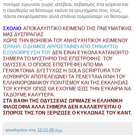
πνεύμα: ειρωνεία χωρίς ασέβεια, σεβασμός στα κείμενα και
η ελευθερία να θέσουμε εκείνα τα ερωτήματα που, ίσως,
πάντα σκεφτόμασταν αλλά σπάνια τολμούσαμε να θέσουμε.
ΣΧΟΛΙΟ
:
ΑΠΟΚΑΛΥΠΤΙΚΟ ΚΕΙΜΕΝΟ ΤΗΣ ΠΝΕΥΜΑΤΙΚΗΣ
ΜΑΣ ΔΥΣΠΡΑΓΙΑΣ
ΧΩΡΙΣ ΤΗΝ ΒΟΗΘΕΙΑ ΤΟΥ ΑΝΗΣΥΧΗΤΙΚΟΥ ΚΕΙΜΕΝΟΥ
ΙΣΡΑΗΛ: Ο ΔΗΜΙΟΣ ΑΡΡΩΣΤΑΙΝΕΙ ΑΠΟ ΤΗΝ(ΑΥΤΟ)
ΕΞΟΛΟΘΡΕΥΣΗ ΤΟΥ
ΔΕΝ ΕΙΝΑΙ ΕΥΚΟΛΑ ΚΑΤΑΝΟΗΤΟ
ΣΗΜΕΡΑ ΤΟ ΜΥΣΤΗΡΙΟ ΤΗΣ ΕΠΙΣΤΡΟΦΗΣ ΤΟΥ
ΟΔΥΣΣΕΑ, Ο ΟΠΟΙΟΣ ΕΠΙΣΤΡΕΦΕΙ ΑΠΟ ΜΙΑ
ΓΕΝΟΚΤΟΝΙΑ. ΔΥΣΤΥΧΩΣ Η SOLA SCRIPTURA TΟΥ
ΛΟΥΘΗΡΟΥ ΑΠΟΤΕΛΕΙΩΝΕΙ ΤΑ ΤΕΛΕΥΤΑΙΑ ΙΧΝΗ ΤΟΥ
ΕΛΛΗΝΟΡΩΜΑΙΚΟΥ ΠΟΛΙΤΙΣΜΟΥ ΚΑΙ ΤΗΣ ΕΚΚΛΗΣΙΑΣ
ΤΟΥ ΚΥΡΙΟΥ ΟΠΩΣ ΘΑ ΕΧΟΥΜΕ ΙΣΩΣ ΤΗΝ ΕΥΚΑΙΡΙΑ ΝΑ
ΤΑ ΔΟΥΜΕ ΚΑΛΥΤΕΡΑ.
ΣΤΑ ΒΑΘΗ ΤΗΣ ΟΔΥΣΣΕΙΑΣ ΩΡΙΜΑΖΕ Η ΕΛΛΗΝΙΚΗ
ΦΙΛΟΣΟΦΙΑ ΑΛΛΑ ΣΗΜΕΡΑ ΔΕΝ ΚΑΛΛΙΕΡΓΕΙΤΑΙ Ο
ΣΠΟΡΟΣ ΤΗΣ.ΤΟΝ ΞΕΡΙΖΩΣΕ Ο ΚΥΚΛΩΝΑΣ ΤΟΥ ΚΑΝΤ.
amethystos
στις
10:21:00 π.μ.