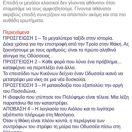
Επειδή οι μεγάλοι κλασικοί δεν γίνονται αθάνατοι όταν
σταματάμε να τους αμφισβητούμε. Γίνονται αθάνατοι
ακριβώς επειδή συνεχίζουν να απαντούν ακόμη και στα πιο
αυθάδη ερωτήματα.
Περιεχόμενα
ΠΡΟΣΓΕΙΩΣΗ 1 – Το μεγαλύτερο ταξίδι στην ιστορία.
Δέκα χρόνια για την επιστροφή από την Τροία στην Ιθάκη. Ας
ξεκινήσουμε με τους αριθμούς: είναι το πρώτο αληθινό
αίνιγμα της Οδύσσειας .
ΠΡΟΣΓΕΙΩΣΗ 2 – Κάθε φορά που λύνει ένα πρόβλημα…
καταφέρνει να περιπλέξει ένα άλλο.
Το επεισόδιο των Κικόνων δείχνει έναν Οδυσσέα ικανό να
μετατρέψει μια νίκη σε μια νέα δυσκολία.
ΠΡΟΣΓΕΙΩΣΗ 3 – Η ματαιοδοξία που εξαπολύει την οργή
του Ποσειδώνα.
Η ιδιοφυΐα που χτύπησε τον Πολύφημο είναι τέλεια. Μία λέξη
παραπάνω θα την καταστρέψει.
ΑΠΟΒΑΣΗ 4 – Η λεηλασία του Αιόλου και το λιγότερο
αξιόπιστο πλήρωμα στη Μεσόγειο.
Όταν η Ιθάκη είναι πλέον κοντά, η περιέργεια των
συντρόφων του στρέφει τη μοίρα του Οδυσσέα πίσω στη