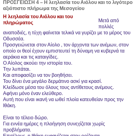
ΠΡΟΣΓΕΙΩΣΗ 4 – Η λεηλασία του Αιόλου και το λιγότερο
αξιόπιστο πλήρωμα της Μεσογείου
Η λεηλασία του Αιόλου και του
Μετά από
πληρώματος
πολλές
αναποδιές, η τύχη φαίνεται τελικά να γυρίζει με το μέρος του
Οδυσσέα.
Προσγειώνεται στον Αίολο , τον άρχοντα των ανέμων, στον
οποίο οι θεοί έχουν εμπιστευτεί τη δύναμη να κυβερνά τα
αεράκια και τις καταιγίδες.
Ο Αίολος ακούει την ιστορία του.
Την λυπάται.
Και αποφασίζει να τον βοηθήσει.
Του δίνει ένα μεγάλο δερμάτινο ασκί για κρασί.
Κλείδωσε μέσα του όλους τους αντίθετους ανέμους.
Αφήνει μόνο έναν ελεύθερο.
Αυτή που είναι ικανή να ωθεί πλοία κατευθείαν προς την
Ιθάκη.
Είναι το τέλειο δώρο.
Για εννέα ημέρες η πλοήγηση συνεχίζεται χωρίς
προβλήματα.
Επιτέλους, η Ιθάκη εμφανίζεται στον ορίζοντα.