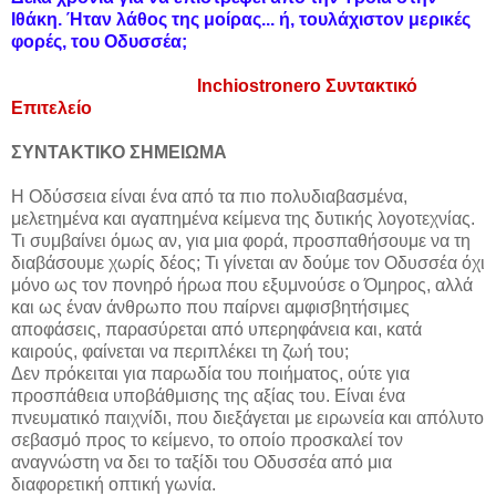
Ιθάκη. Ήταν λάθος της μοίρας... ή, τουλάχιστον μερικές
φορές, του Οδυσσέα;
Inchiostronero Συντακτικό
Επιτελείο
ΣΥΝΤΑΚΤΙΚΟ ΣΗΜΕΙΩΜΑ
Η Οδύσσεια είναι ένα από τα πιο πολυδιαβασμένα,
μελετημένα και αγαπημένα κείμενα της δυτικής λογοτεχνίας.
Τι συμβαίνει όμως αν, για μια φορά, προσπαθήσουμε να τη
διαβάσουμε χωρίς δέος; Τι γίνεται αν δούμε τον Οδυσσέα όχι
μόνο ως τον πονηρό ήρωα που εξυμνούσε ο Όμηρος, αλλά
και ως έναν άνθρωπο που παίρνει αμφισβητήσιμες
αποφάσεις, παρασύρεται από υπερηφάνεια και, κατά
καιρούς, φαίνεται να περιπλέκει τη ζωή του;
Δεν πρόκειται για παρωδία του ποιήματος, ούτε για
προσπάθεια υποβάθμισης της αξίας του. Είναι ένα
πνευματικό παιχνίδι, που διεξάγεται με ειρωνεία και απόλυτο
σεβασμό προς το κείμενο, το οποίο προσκαλεί τον
αναγνώστη να δει το ταξίδι του Οδυσσέα από μια
διαφορετική οπτική γωνία.