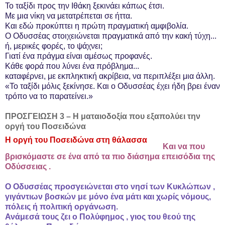
Το ταξίδι προς την Ιθάκη ξεκινάει κάπως έτσι.
Με μια νίκη να μετατρέπεται σε ήττα.
Και εδώ προκύπτει η πρώτη πραγματική αμφιβολία.
Ο Οδυσσέας στοιχειώνεται πραγματικά από την κακή τύχη...
ή, μερικές φορές, το ψάχνει;
Γιατί ένα πράγμα είναι αμέσως προφανές.
Κάθε φορά που λύνει ένα πρόβλημα...
καταφέρνει, με εκπληκτική ακρίβεια, να περιπλέξει μια άλλη.
«Το ταξίδι μόλις ξεκίνησε. Και ο Οδυσσέας έχει ήδη βρει έναν
τρόπο να το παρατείνει.»
ΠΡΟΣΓΕΙΩΣΗ 3 – Η ματαιοδοξία που εξαπολύει την
οργή του Ποσειδώνα
Η οργή του Ποσειδώνα στη θάλασσα
Και να που
βρισκόμαστε σε ένα από τα πιο διάσημα επεισόδια της
Οδύσσειας .
Ο Οδυσσέας προσγειώνεται στο νησί των Κυκλώπων ,
γιγάντιων βοσκών με μόνο ένα μάτι και χωρίς νόμους,
πόλεις ή πολιτική οργάνωση.
Ανάμεσά τους ζει ο Πολύφημος , γιος του θεού της