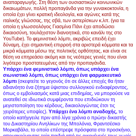
αναπαραγωγής. Στη θέση των ουσιαστικών κοινωνικών
δικαιωμάτων, πολλή προπαγάνδα για την γυναικοκτονία, η
οποία έχει γίνει κρατική ιδεολογία, και αγώνες κατά της
ιταλικής γλώσσας, της σβά, των αστερίσκων κ.λπ. (για τα
οποία η γλωσσολόγος Γιασμίνα Πάνι έχει αποδώσει
δικαιοσύνη, τουλάχιστον διανοητικά, στο κανάλι της στο
YouTube). Το φεμινιστικό λόμπι, ακριβώς επειδή έχει
δύναμη, έχει σημαντική επιρροή στα αριστερά κόμματα και τα
μικρά κόμματα μέσω της πολιτικής ορθότητας, και είναι σε
θέση να επηρεάσει ακόμη και τις νεότερες γενιές που είναι
λιγότερο προστατευμένες από την προπαγάνδα.
Υπάρχει ένα φεμινιστικό λόμπι, όπως υπάρχει ένα
σιωνιστικό λόμπι, όπως υπάρχει ένα φαρμακευτικό
λόμπι
(σκεφτείτε το γεγονός ότι σε άλλες εποχές θα ήταν
αδιανόητο ένα ζήτημα ύψιστου συλλογικού ενδιαφέροντος,
όπως ο εμβολιασμός κατά μιας επιδημίας, να μπορούσε να
ανατεθεί σε ιδιωτικά συμφέροντα που επιδιώκουν τη
μεγιστοποίηση του κέρδους, δικαιολογώντας έτσι τις
χειρότερες υποψίες).
Υπάρχει ένα λόμπι αναδοχής,
το
οποίο κατήγγειλε πριν από λίγα χρόνια ο πρώην δικαστής
του Δικαστηρίου Ανηλίκων της Μπολόνια, Φραντσέσκο
Μορκαβάλο, το οποίο επέστρεψε πρόσφατα στο προσκήνιο,
απομακρύνοντας τρία παιδιά από τις οικογένειές τους χωρίς