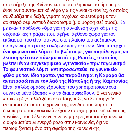
υποστήριξη της Κλίντον και τώρα πληρώνει το τίμημα με
έναν αντισυνταγματικό νόμο για τις γυναικοκτονίες, ο οποίος
συνδυάζει την δεξιά, γεμάτη αγχόνες κουλτούρα με τον
αριστερό φεμινιστικό διαφορισμό (μια μορφή σεξισμού)
.
Και
με έναν παράλογο νόμο για τη συναίνεση σχετικά με τις
σεξουαλικές πράξεις που αφήνει άφθονο χώρο για τον
εκβιασμό που είναι συχνός στο πλαίσιο του αυξημένου
ανταγωνισμού μεταξύ ανδρών και γυναικών.
Ναι, υπάρχει
ένα φεμινιστικό λόμπι. Το βλέπουμε, για παράδειγμα, να
λειτουργεί στον πόλεμο κατά της Ρωσίας, ο οποίος
βλέπει έναν συγκεκριμένο «γυναικείο» πρωταγωνισμό.
Το φεμινιστικό λόμπι αντιπροσωπεύει το γυναικείο
φύλο με τον ίδιο τρόπο, για παράδειγμα, η Καμόρα θα
αντιπροσώπευε τον λαό της Νάπολης ή της Καμπανίας
.
Είναι απλώς ομάδες εξουσίας που χρησιμοποιούν ένα
συγκεκριμένο έδαφος για να διαμορφωθούν.
Είναι γενικά
«αριστερές», αλλά ξέρουν επίσης πώς να λειτουργούν
εγκάρσια. Σε αυτά τα χρόνια της ανόδου του λόμπι, τα
δικαιώματα των γυναικών έχουν υποχωρήσει, ειδικά για τις
γυναίκες που θέλουν να γίνουν μητέρες και ταυτόχρονα να
διαδραματίσουν ενεργό ρόλο στην κοινωνία, όχι να
περιορίζονται μόνο στη σφαίρα της κοινωνικής